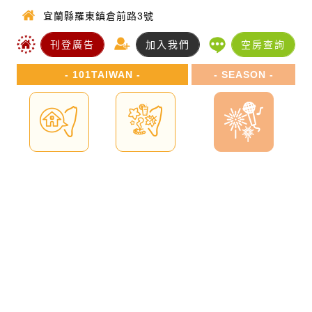
宜蘭縣羅東鎮倉前路3號
刊登廣告
加入我們
空房查詢
- 101TAIWAN -
- SEASON -
宿說台灣
四季旅遊
夏戀嘉年華
台灣民宿
線上訂房
優惠網